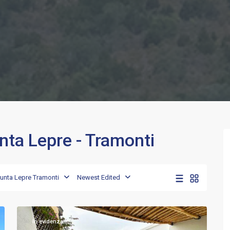
unta Lepre - Tramonti
Punta
Lepre
-
Tramonti
,
Punta Lepre Tramonti
Newest Edited
Porto
15
Rotondo
In evidenza