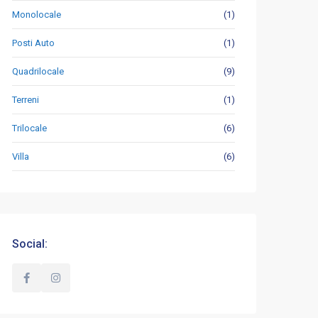
Monolocale
(1)
Posti Auto
(1)
Quadrilocale
(9)
Terreni
(1)
Trilocale
(6)
Villa
(6)
Social: