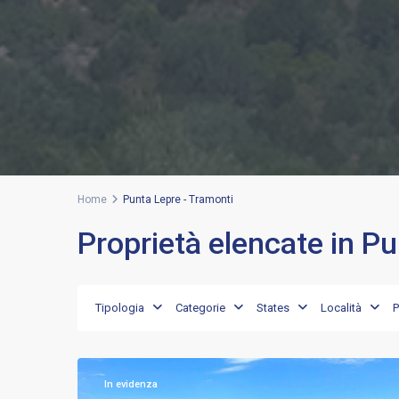
Home
Punta Lepre - Tramonti
Proprietà elencate in P
Punta
Lepre
-
Tramonti
,
Tipologia
Categorie
States
Località
Porto
11
Rotondo
In evidenza