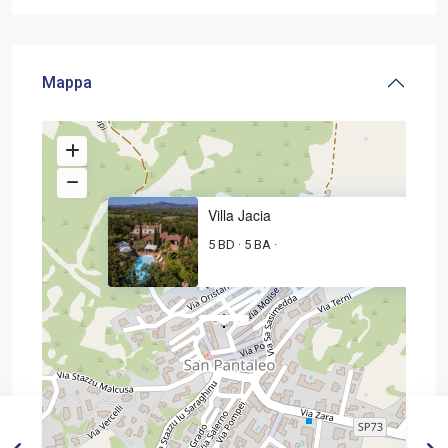
Mappa
Villa Jacia
5 BD
5 BA
·
·