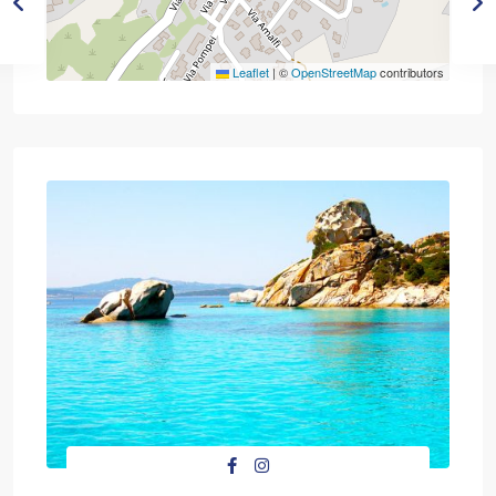
Leaflet
|
©
OpenStreetMap
contributors