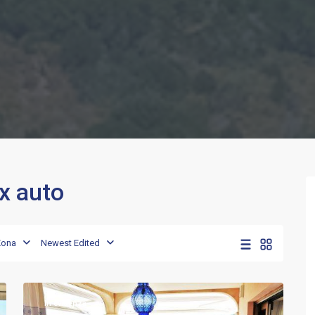
ox auto
Porto
,
Zona
Newest Edited
Porto
18
Rotondo
In evidenza