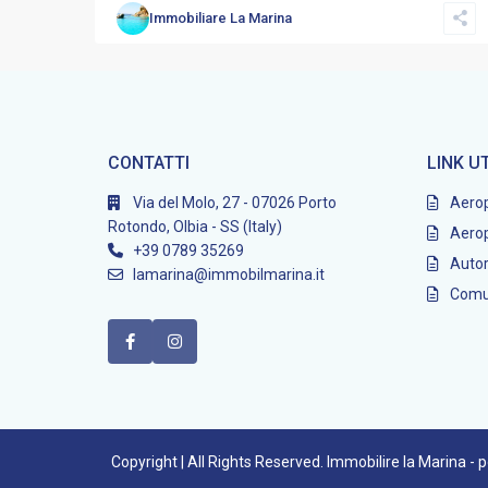
Immobiliare La Marina
CONTATTI
LINK UT
Via del Molo, 27 - 07026 Porto
Aerop
Rotondo, Olbia - SS (Italy)
Aerop
+39 0789 35269
Autor
lamarina@immobilmarina.it
Comun
Copyright | All Rights Reserved. Immobilire la Marina -