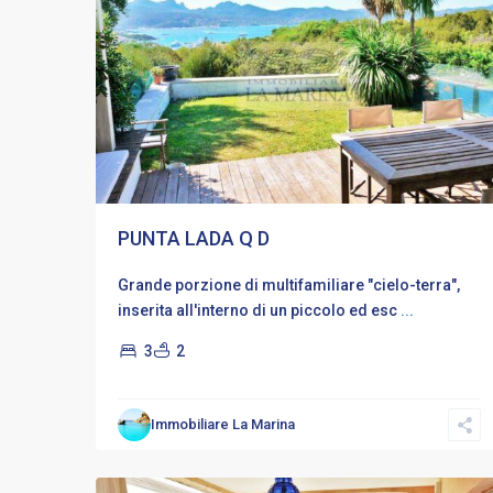
PUNTA LADA Q D
Grande porzione di multifamiliare "cielo-terra",
inserita all'interno di un piccolo ed esc
...
3
2
Porto
,
Immobiliare La Marina
Porto
17
Rotondo