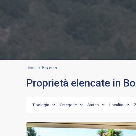
Home
Box auto
Proprietà elencate in B
Punta
Lada
,
Tipologia
Categorie
States
Località
Porto
18
Rotondo
In evidenza