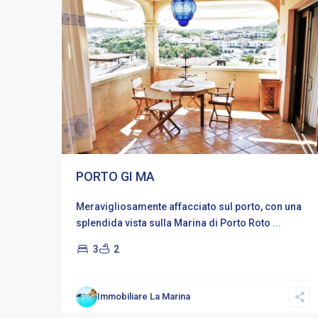
In evidenza
PORTO GI MA
Meravigliosamente affacciato sul porto, con una
splendida vista sulla Marina di Porto Roto
...
3
2
Rudargia
-
Aldiola
,
Immobiliare La Marina
Porto
3
Rotondo