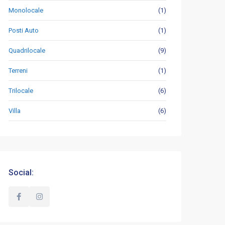
Monolocale
(1)
Posti Auto
(1)
Quadrilocale
(9)
Terreni
(1)
Trilocale
(6)
Villa
(6)
Social: