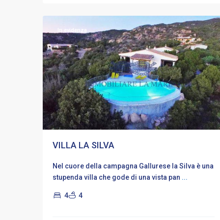
13
Località
In evidenza
VILLA LA SILVA
Nel cuore della campagna Gallurese la Silva è una
stupenda villa che gode di una vista pan
...
4
4