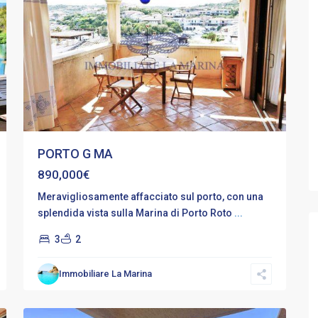
PORTO G MA
890,000€
Meravigliosamente affacciato sul porto, con una
splendida vista sulla Marina di Porto Roto
...
3
2
Centro
,
Immobiliare La Marina
Porto
15
Rotondo