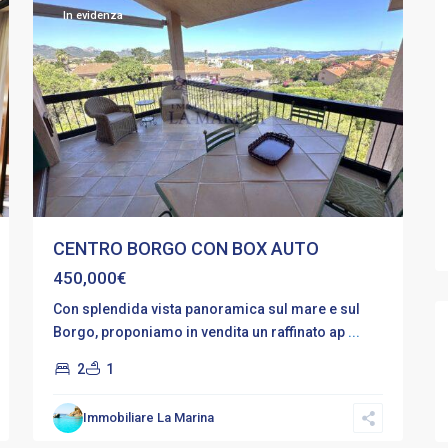
In evidenza
CENTRO BORGO CON BOX AUTO
450,000€
Con splendida vista panoramica sul mare e sul
Borgo, proponiamo in vendita un raffinato ap
...
2
1
Porto
,
Immobiliare La Marina
Porto
12
Rotondo