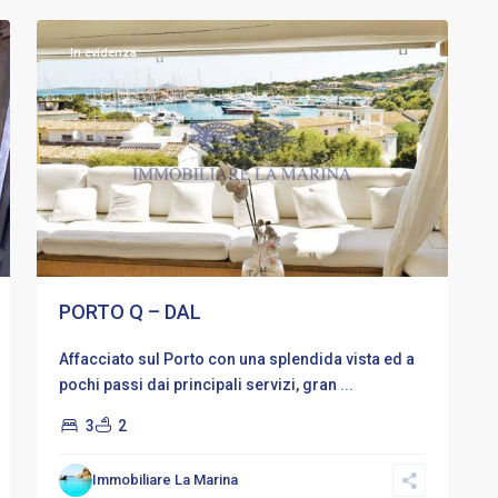
In evidenza
PORTO Q – DAL
Affacciato sul Porto con una splendida vista ed a
pochi passi dai principali servizi, gran
...
3
2
Punta
Lada
,
Immobiliare La Marina
Porto