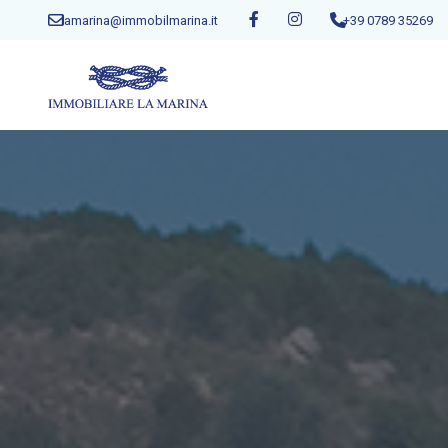
lamarina@immobilmarina.it
+39 0789 35269