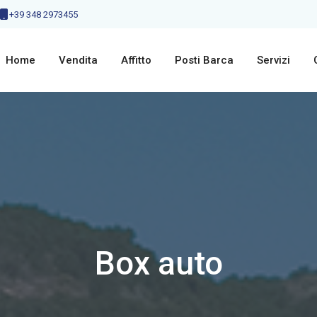
+39 348 2973455
Home
Vendita
Affitto
Posti Barca
Servizi
Box auto